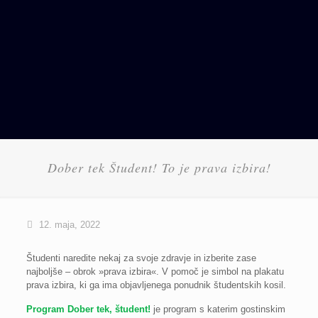
Dober tek Študent! To je prava izbira!
12. maja, 2022
Študenti naredite nekaj za svoje zdravje in izberite zase
najboljše – obrok »prava izbira«. V pomoč je simbol na plakatu
prava izbira, ki ga ima objavljenega ponudnik študentskih kosil.
Program Dober tek, študent!
je program s katerim gostinskim