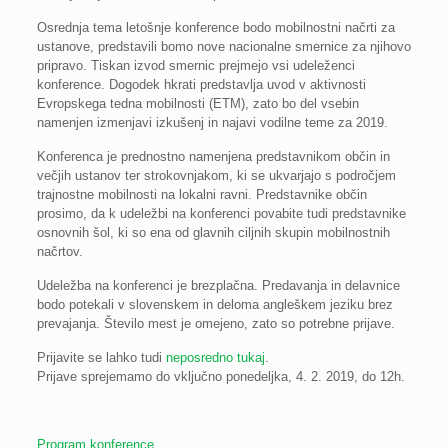
Osrednja tema letošnje konference bodo mobilnostni načrti za
ustanove, predstavili bomo nove nacionalne smernice za njihovo
pripravo. Tiskan izvod smernic prejmejo vsi udeleženci
konference. Dogodek hkrati predstavlja uvod v aktivnosti
Evropskega tedna mobilnosti (ETM), zato bo del vsebin
namenjen izmenjavi izkušenj in najavi vodilne teme za 2019.
Konferenca je prednostno namenjena predstavnikom občin in
večjih ustanov ter strokovnjakom, ki se ukvarjajo s področjem
trajnostne mobilnosti na lokalni ravni. Predstavnike občin
prosimo, da k udeležbi na konferenci povabite tudi predstavnike
osnovnih šol, ki so ena od glavnih ciljnih skupin mobilnostnih
načrtov.
Udeležba na konferenci je brezplačna. Predavanja in delavnice
bodo potekali v slovenskem in deloma angleškem jeziku brez
prevajanja. Število mest je omejeno, zato so potrebne prijave.
Prijavite se lahko tudi
neposredno tukaj
.
Prijave sprejemamo do vključno ponedeljka, 4. 2. 2019, do 12h.
Program konference