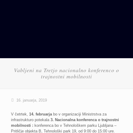
Vabljeni na Tretjo nacionalno konferenco o
trajnostni mobilnosti
16. januarja, 2019
V četrtek,
14. februarja
bo v organizaciji Ministrstva za
infrastrukturo potekala
3. Nacionalna konferenca o trajnostni
mobilnosti
:
konferenca bo v Tehnološkem parku Ljubljana –
Pritličje objekta B, Tehnološki park 19, od 9:00 do 15:00 ure.