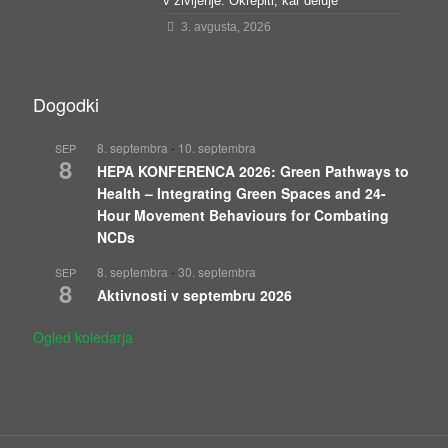
v življenje: Okrepiti, kar deluje
3. avgusta, 2026
Dogodki
8. septembra
-
10. septembra
SEP
8
HEPA KONFERENCA 2026: Green Pathways to
Health – Integrating Green Spaces and 24-
Hour Movement Behaviours for Combating
NCDs
8. septembra
-
30. septembra
SEP
8
Aktivnosti v septembru 2026
Ogled koledarja