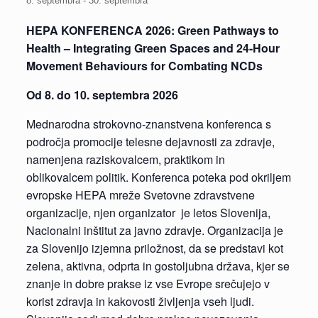
8. septembra
-
30. septembra
HEPA KONFERENCA 2026: Green Pathways to
Health – Integrating Green Spaces and 24-Hour
Movement Behaviours for Combating NCDs
Od 8.
do 10. septembra 2026
Mednarodna strokovno-znanstvena konferenca s
področja promocije telesne dejavnosti za zdravje,
namenjena raziskovalcem, praktikom in
oblikovalcem politik. Konferenca poteka pod okriljem
evropske HEPA mreže Svetovne zdravstvene
organizacije, njen organizator je letos Slovenija,
Nacionalni inštitut za javno zdravje. Organizacija je
za Slovenijo izjemna priložnost, da se predstavi kot
zelena, aktivna, odprta in gostoljubna država, kjer se
znanje in dobre prakse iz vse Evrope srečujejo v
korist zdravja in kakovosti življenja vseh ljudi.