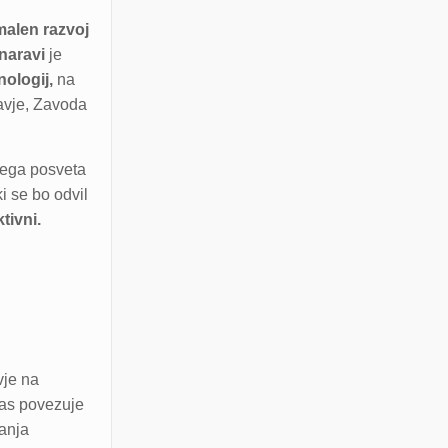
imalen razvoj
 naravi
je
nologij,
na
ravje, Zavoda
nega posveta
i se bo odvil
tivni.
vje na
 nas povezuje
anja