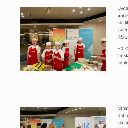
Uvod
potr
sled
kater
RS z
Po k
ter s
sept
Minis
Kultu
skup