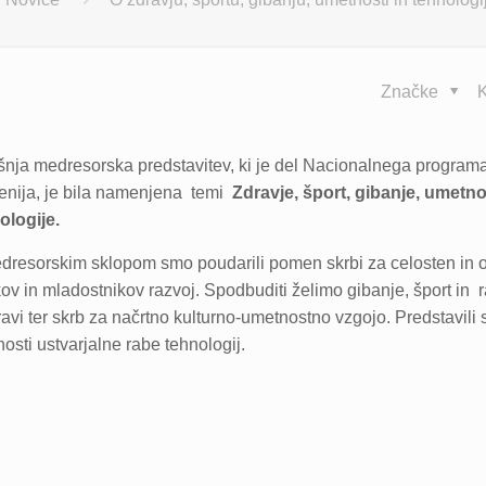
Značke
K
šnja medresorska predstavitev, ki je del Nacionalnega program
enija, je bila namenjena temi
Zdravje, šport, gibanje, umetno
ologije.
dresorskim sklopom smo poudarili pomen skrbi za celosten in 
kov in mladostnikov razvoj. Spodbuditi želimo gibanje, šport in 
ravi ter skrb za načrtno kulturno-umetnostno vzgojo. Predstavili
osti ustvarjalne rabe tehnologij.