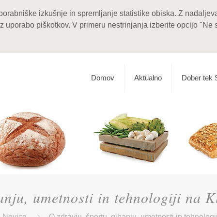
porabniške izkušnje in spremljanje statistike obiska. Z nadalje
z uporabo piškotkov. V primeru nestrinjanja izberite opcijo "Ne
Domov
Aktualno
Dober tek 
anju, umetnosti in tehnologiji na
Novice
O zdravju, športu, gibanju, umetnosti in tehnolog