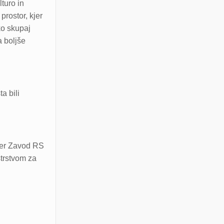
turo in
prostor, kjer
ko skupaj
a boljše
a bili
 ter Zavod RS
strstvom za