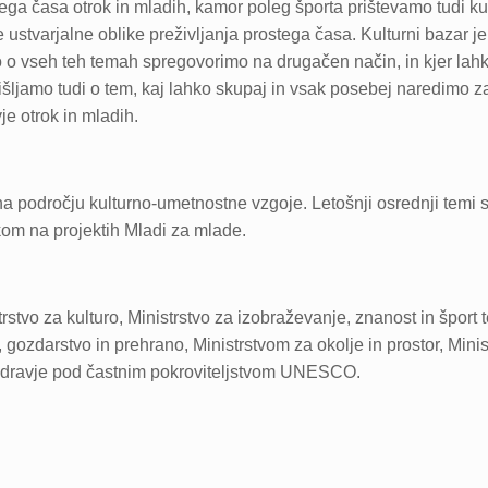
ega časa otrok in mladih, kamor poleg športa prištevamo tudi kul
 ustvarjalne oblike preživljanja prostega časa. Kulturni bazar je 
 o vseh teh temah spregovorimo na drugačen način, in kjer lah
šljamo tudi o tem, kaj lahko skupaj in vsak posebej naredimo z
je otrok in mladih.
a področju kulturno-umetnostne vzgoje. Letošnji osrednji temi st
om na projektih Mladi za mlade.
trstvo za kulturo, Ministrstvo za izobraževanje, znanost in šport
 gozdarstvo in prehrano, Ministrstvom za okolje in prostor, Mini
a zdravje pod častnim pokroviteljstvom UNESCO.