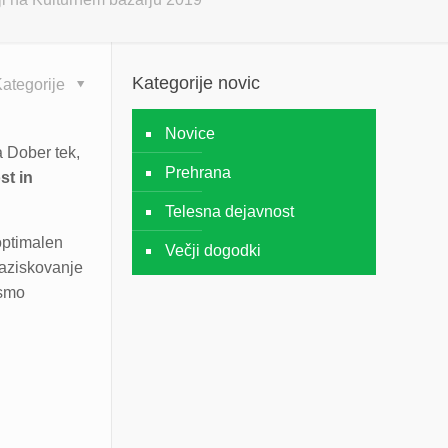
Kategorije novic
ategorije
Novice
a Dober tek,
Prehrana
st in
Telesna dejavnost
optimalen
Večji dogodki
raziskovanje
 smo