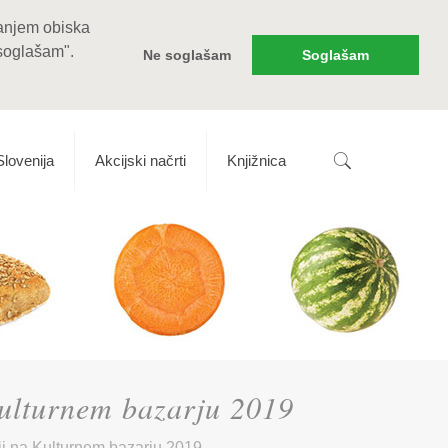
vanjem obiska
 soglašam".
Ne soglašam
Soglašam
Slovenija
Akcijski načrti
Knjižnica
 Kulturnem bazarju 2019
iji na Kulturnem bazarju 2019