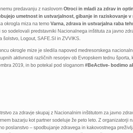
nemu predavanju z naslovom
Otroci in mladi za zdrav in opt
ebujejo umetnost in ustvarjalnost, gibanje in raziskovanje v
ila okrogla miza na temo
Varna, zdrava in ustvarjalna raba teh
i so sodelovali predstavniki Nacionalnega inštituta za javno zd
a šolstvo, Logout, SAFE.SI in ZVVIKS.
oncu okrogle mize je sledila napoved medresorskega nacional
kupnih aktivnosti različnih resorjev ob Evropskem tednu športa, k
embra 2019, in bo potekal pod sloganom
#BeActive- bodimo ak
trstvo za zdravje skupaj z Nacionalnim inštitutom za javno zdra
rnem bazarju kot partner sodeluje že peto leto. Z organizatorji
no poslanstvo – spodbujanje zdravega in kakovostnega preživlj