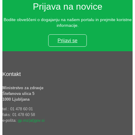
Prijava na novice
Bodite obveščeni o dogajanju na našem portalu in prejmite koristne
informacije.
Prijavi se
Kontakt
Ministrstvo za zdravje
Štefanova ulica 5
1000 Ljubljana
tel.: 01 478 60 01
faks: 01 478 60 58
e-pošta:
gp.mz(at)gov.si